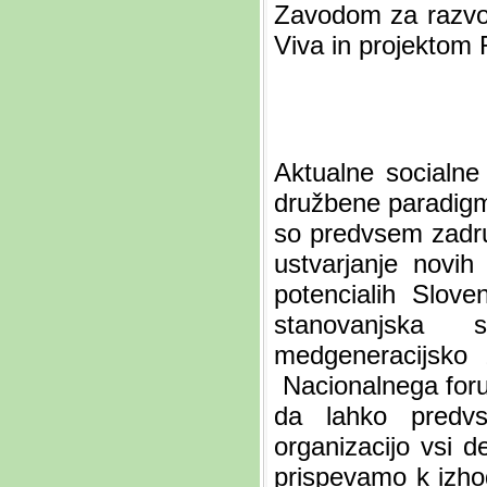
Zavodom za razvo
Viva in projektom 
Aktualne socialn
družbene paradigme
so predvsem zadrug
ustvarjanje novih
potencialih Slove
stanovanjska 
medgeneracijsko z
Nacionalnega foru
da lahko predv
organizacijo vsi d
prispevamo k izho