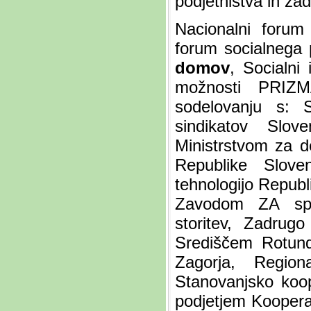
podjetništva in zad
Nacionalni forum 
forum socialnega 
domov
, Socialni 
možnosti PRIZM
sodelovanju s:
sindikatov Slov
Ministrstvom za d
Republike Slove
tehnologijo Republ
Zavodom ZA spod
storitev, Zadrug
Središčem Rotun
Zagorja, Region
Stanovanjsko koo
podjetjem Koopera