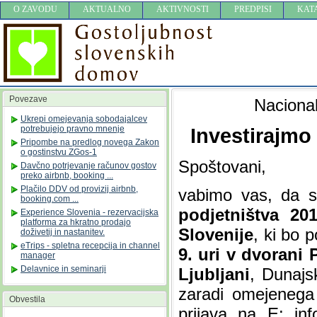
O ZAVODU
AKTUALNO
AKTIVNOSTI
PREDPISI
KAT
Povezave
Nacional
Ukrepi omejevanja sobodajalcev
potrebujejo pravno mnenje
Investirajmo
Pripombe na predlog novega Zakon
o gostinstvu ZGos-1
Spoštovani,
Davčno potrjevanje računov gostov
preko airbnb, booking ...
Plačilo DDV od provizij airbnb,
vabimo vas, da s
booking.com ...
podjetništva 20
Experience Slovenia - rezervacijska
platforma za hkratno prodajo
Slovenije
, ki bo 
doživetij in nastanitev.
eTrips - spletna recepcija in channel
9. uri v dvoran
manager
Delavnice in seminarji
Ljubljani
,
Dunajs
zaradi omejenega
Obvestila
prijava na E: in