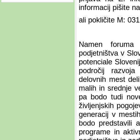
informacij pišite n
ali pokličite M: 03
Namen foruma j
podjetništva v Slo
potenciale Sloveni
področij razvoja
delovnih mest delil
malih in srednje v
pa bodo tudi nove 
življenjskih pogoj
generacij v mestih
bodo predstavili
programe in aktiv