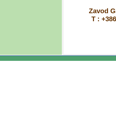
Zavod GS
T : +38