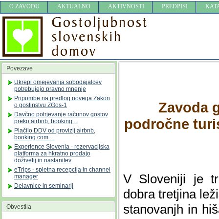
O ZAVODU
AKTUALNO
AKTIVNOSTI
PREDPISI
KAT
Povezave
Ukrepi omejevanja sobodajalcev
potrebujejo pravno mnenje
Pripombe na predlog novega Zakon
Zavoda g
o gostinstvu ZGos-1
Davčno potrjevanje računov gostov
področne turi
preko airbnb, booking ...
Plačilo DDV od provizij airbnb,
booking.com ...
Experience Slovenia - rezervacijska
platforma za hkratno prodajo
doživetij in nastanitev.
eTrips - spletna recepcija in channel
V Sloveniji je t
manager
Delavnice in seminarji
dobra tretjina le
stanovanjh in hiš
Obvestila