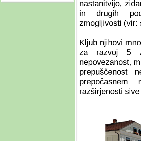
nastanitvijo, zid
in drugih podo
zmogljivosti (vir:
Kljub njihovi mno
za razvoj 5 zv
nepovezanost, ma
prepuščenost 
prepočasnem r
razširjenosti siv